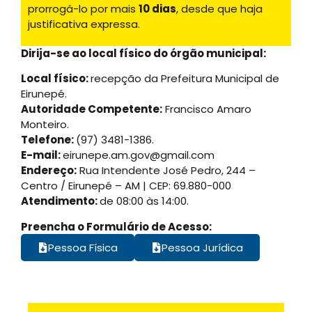
prorrogá-lo por mais
10 dias
, desde que haja
justificativa expressa.
Dirija-se ao local físico do órgão municipal:
Local físico:
recepção da Prefeitura Municipal de
Eirunepé.
Autoridade Competente:
Francisco Amaro
Monteiro.
Telefone:
(97) 3481-1386.
E-mail:
eirunepe.am.gov@gmail.com
Endereço:
Rua Intendente José Pedro, 244 –
Centro / Eirunepé – AM | CEP: 69.880-000
Atendimento:
de 08:00 às 14:00.
Preencha o Formulário de Acesso:
Pessoa Física
Pessoa Jurídica