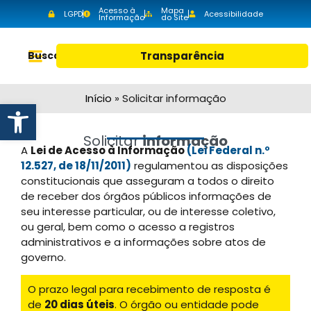
Acesso à
Mapa
LGPD
Acessibilidade
Informação
do Site
Buscar
Transparência
Início
»
Solicitar informação
Abrir a barra de ferramentas
Solicitar
informação
A
Lei de Acesso à Informação
(Lei Federal n.º
12.527, de 18/11/2011)
regulamentou as disposições
constitucionais que asseguram a todos o direito
de receber dos órgãos públicos informações de
seu interesse particular, ou de interesse coletivo,
ou geral, bem como o acesso a registros
administrativos e a informações sobre atos de
governo.
O prazo legal para recebimento de resposta é
de
20 dias úteis
. O órgão ou entidade pode