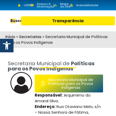
Acesso à
Mapa
LGPD
Acessibilidade
Informação
do Site
Buscar
Transparência
Início
»
Secretarias
»
Secretaria Municipal de Políticas
Abrir a barra de ferramentas
para os Povos Indígenas
Secretaria Municipal de
Políticas
para os Povos Indígenas
Secretaria Municipal de
Políticas para os Povos
Indígenas
Responsável:
Arquimimo do
Amaral Silva.
Endereço:
Rua Otaviano Melo, s/n
– Nossa Senhora de Fátima,