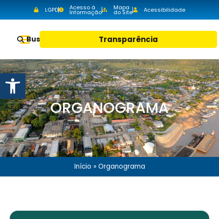
Acesso à
Mapa
LGPD
Acessibilidade
Informação
do Site
Buscar
Transparência
Abrir a barra de ferramentas
ORGANOGRAMA
Início
»
Organograma