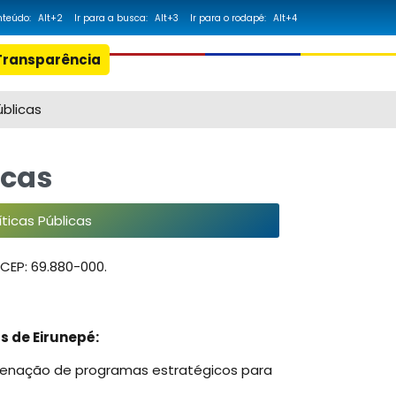
onteúdo:
Alt+2
Ir para a busca:
Alt+3
Ir para o rodapé:
Alt+4
Transparência
scar
úblicas
icas
ticas Públicas
CEP: 69.880-000.
s de Eirunepé:
ordenação de programas estratégicos para