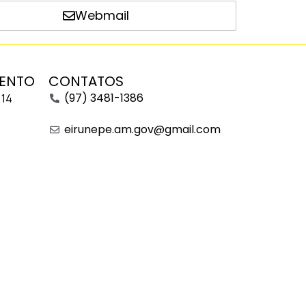
Webmail
MENTO
CONTATOS
(97) 3481-1386
 14
eirunepe.am.gov@gmail.com