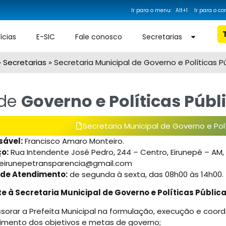
Ir para o menu:
Alt+1
Ir para o c
Bu
ícias
E-SIC
Fale conosco
Secretarias
»
Secretarias
»
Secretaria Municipal de Governo e Políticas P
 de
Governo e Políticas Públ
Secretaria Municipal de Governo e Polí
ável:
Francisco Amaro Monteiro.
o:
Rua Intendente José Pedro, 244 – Centro, Eirunepé – AM, 
eirunepetransparencia@gmail.com
 de Atendimento:
de segunda à sexta, das 08h00 às 14h00.
 à Secretaria Municipal de Governo e Políticas Pública
ssorar a Prefeita Municipal na formulação, execução e co
imento dos objetivos e metas de governo;