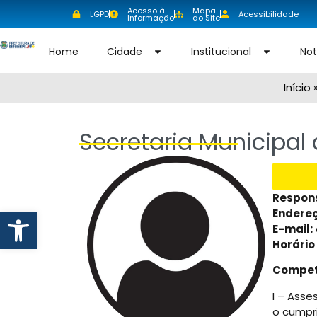
Acesso à
Mapa
LGPD
Acessibilidade
Informação
do Site
Home
Cidade
Institucional
Not
Início
Secretaria Municipal
Respons
Abrir a barra de ferramentas
Endereç
E-mail:
Horário
Compete
I – Asse
o cumpr