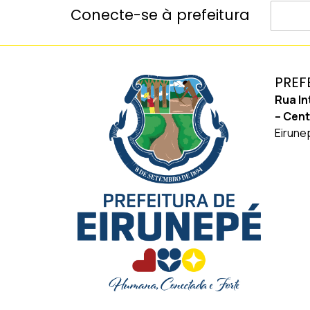
Conecte-se à prefeitura
PREF
Rua In
– Cen
Eirune