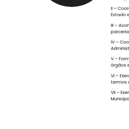
II – Coo
Estado e
III – Ac
parceria
IV – Coo
Adminis
V – Form
órgãos 
VI – Exe
termos d
VII – Ex
Municipa