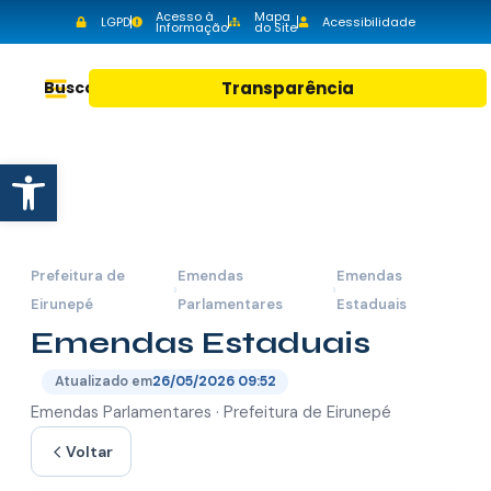
Acesso à
Mapa
LGPD
Acessibilidade
Informação
do Site
Buscar
Transparência
Abrir a barra de ferramentas